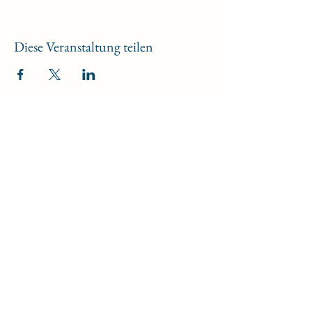
Diese Veranstaltung teilen
Fachvereinigung
Bowling
fvbowling-berlin@t-online.de
+49 (0)30 413 70 17
Olympiapark Berlin, Adlerplatz 1, 14053
Berlin
Postadresse:
Postfach 45 02 43 in 12172
Berlin