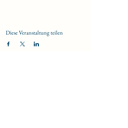
Diese Veranstaltung teilen
Fachvereinigung
Bowling
fvbowling-berlin@t-online.de
+49 (0)30 413 70 17
Olympiapark Berlin, Adlerplatz 1, 14053
Berlin
Postadresse:
Postfach 45 02 43 in 12172