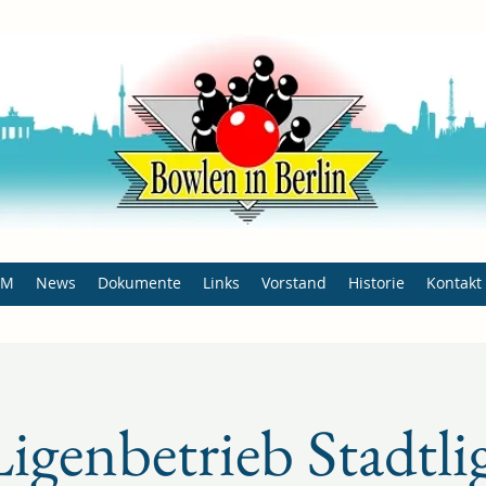
BM
News
Dokumente
Links
Vorstand
Historie
Kontakt
igenbetrieb Stadtli