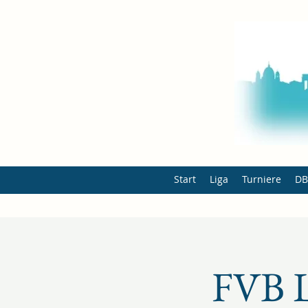
Start
Liga
Turniere
D
FVB L